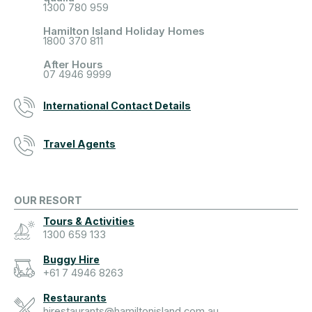
1300 780 959
Hamilton Island Holiday Homes
1800 370 811
After Hours
07 4946 9999
International Contact Details
Travel Agents
OUR RESORT
Tours & Activities
1300 659 133
Buggy Hire
+61 7 4946 8263
Restaurants
hirestaurants@hamiltonisland.com.au