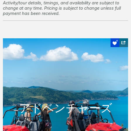
Activity/tour details, timings, and availability are subject to
change at any time. Pricing is subject to change unless full
payment has been received.
オフロード
アドベンチャーズ
アドベンチャーズ
ハミルトン島のATVツアーであまり知られて
いない場所に行き、素晴らしい景色をお楽し
みください。