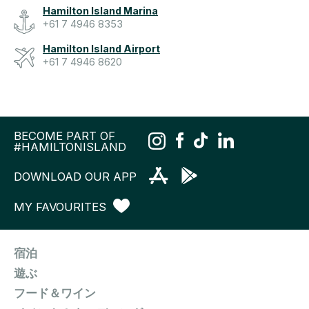
Hamilton Island Marina
+61 7 4946 8353
Hamilton Island Airport
+61 7 4946 8620
BECOME PART OF
#HAMILTONISLAND
DOWNLOAD OUR APP
MY FAVOURITES
宿泊
遊ぶ
フード＆ワイン