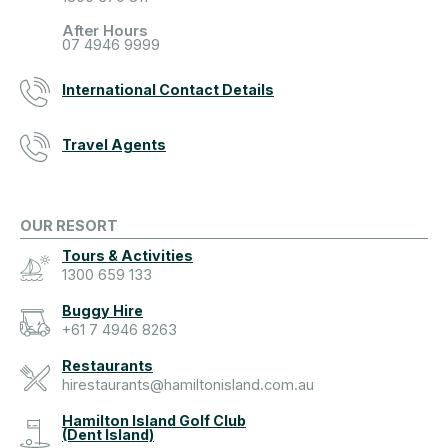
After Hours
07 4946 9999
International Contact Details
Travel Agents
OUR RESORT
Tours & Activities
1300 659 133
Buggy Hire
+61 7 4946 8263
Restaurants
hirestaurants@hamiltonisland.com.au
Hamilton Island Golf Club
(Dent Island)