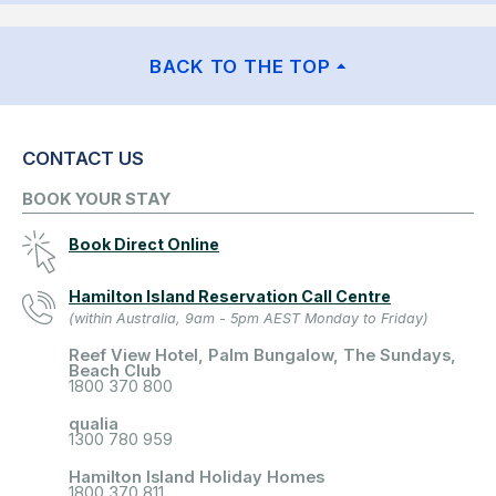
BACK TO THE TOP
CONTACT US
BOOK YOUR STAY
Book Direct Online
Hamilton Island Reservation Call Centre
(within Australia, 9am - 5pm AEST Monday to Friday)
Reef View Hotel, Palm Bungalow, The Sundays,
Beach Club
1800 370 800
qualia
1300 780 959
Hamilton Island Holiday Homes
1800 370 811