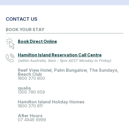
CONTACT US
BOOK YOUR STAY
Book Direct Online
Hamilton Island Reservation Call Centre
(within Australia, 9am - 5pm AEST Monday to Friday)
Reef View Hotel, Palm Bungalow, The Sundays,
Beach Club
1800 370 800
qualia
1300 780 959
Hamilton Island Holiday Homes
1800 370 811
After Hours
07 4946 9999