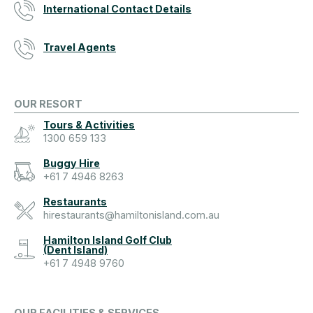
International Contact Details
Travel Agents
OUR RESORT
Tours & Activities
1300 659 133
Buggy Hire
+61 7 4946 8263
Restaurants
hirestaurants@hamiltonisland.com.au
Hamilton Island Golf Club
(Dent Island)
+61 7 4948 9760
OUR FACILITIES & SERVICES