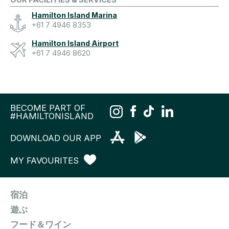
Hamilton Island Marina
+61 7 4946 8353
Hamilton Island Airport
+61 7 4946 8620
BECOME PART OF
#HAMILTONISLAND
DOWNLOAD OUR APP
MY FAVOURITES
宿泊
遊ぶ
フード＆ワイン