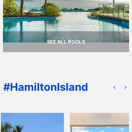
READ MORE
セイルズ
SEE ALL POOLS