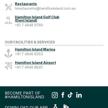
Restaurants
hirestaurants@hamiltonisland.com.au
Hamilton Island Golf Club
(Dent Island)
+61 7 4948 9760
OUR FACILITIES & SERVICES
Hamilton Island Marina
+61 7 4946 8353
Hamilton Island Airport
+61 7 4946 8620
BECOME PART OF
#HAMILTONISLAND
DOWNLOAD OUR APP