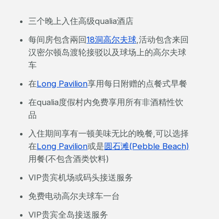
三个晚上入住高级qualia酒店
每间房
包含兩回
18洞高尔夫球
,活动包含来回
汉密尔顿岛渡轮接驳以及球场上的高尔夫球
车
在
Long Pavilion
享用每日附赠的点餐式早餐
在qualia度假村内免费享用所有非酒精性饮
品
入住期间享有一顿美味无比的晚餐,可以选择
在
Long Pavilion
或是
圆石滩(Pebble Beach)
用餐(不包含酒类饮料)
VIP贵宾机场或码头接送服务
免费电动高尔夫球车一台
VIP贵宾全岛接送服务