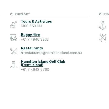
OUR RESORT
OUR F
Tours & Activities
1300 659 133
Buggy Hire
+61 7 4946 8263
Restaurants
hirestaurants@hamiltonisland.com.au
Hamilton Island Golf Club
(Dent Island)
+61 7 4948 9760