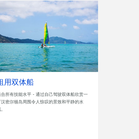
租用双体船
适合所有技能水平 - 通过自己驾驶双体船欣赏一
下汉密尔顿岛周围令人惊叹的景致和平静的水
域。