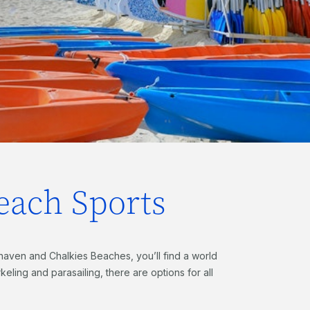
each Sports
aven and Chalkies Beaches, you’ll find a world
eling and parasailing, there are options for all