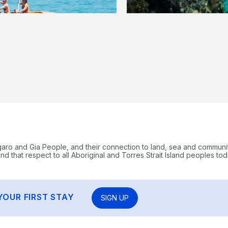
garo and Gia People, and their connection to land, sea and communi
 that respect to all Aboriginal and Torres Strait Island peoples tod
YOUR FIRST STAY
SIGN UP