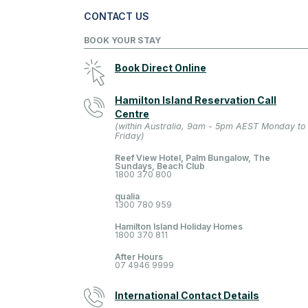
CONTACT US
BOOK YOUR STAY
Book Direct Online
Hamilton Island Reservation Call
Centre
(within Australia, 9am - 5pm AEST Monday to
Friday)
Reef View Hotel, Palm Bungalow, The
Sundays, Beach Club
1800 370 800
qualia
1300 780 959
Hamilton Island Holiday Homes
1800 370 811
After Hours
07 4946 9999
International Contact Details