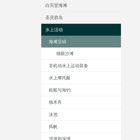
白天堂海滩
圣灵群岛
水上活动
海滩活动
猫眼沙滩
非机动水上运动装备
水上摩托艇
租船与海钓
独木舟
泳池
风帆
浮潜和深潜