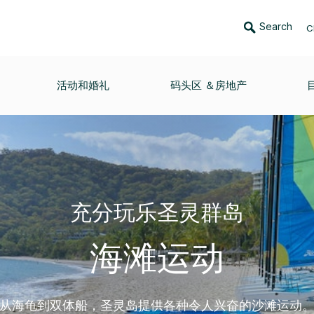
Search
C
活动和婚礼
码头区 ＆房地产
充分玩乐圣灵群岛
海滩运动
从海龟到双体船，圣灵岛提供各种令人兴奋的沙滩运动