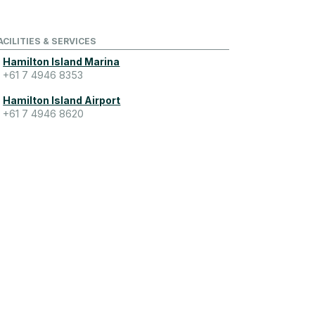
ACILITIES & SERVICES
Hamilton Island Marina
+61 7 4946 8353
Hamilton Island Airport
+61 7 4946 8620