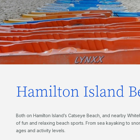
Hamilton Island B
Both on Hamilton Island’s Catseye Beach, and nearby Whiteh
of fun and relaxing beach sports. From sea kayaking to snork
ages and activity levels.