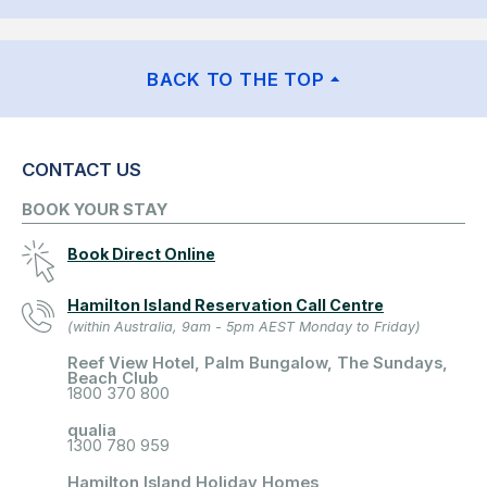
BACK TO THE TOP
CONTACT US
BOOK YOUR STAY
Book Direct Online
Hamilton Island Reservation Call Centre
(within Australia, 9am - 5pm AEST Monday to Friday)
Reef View Hotel, Palm Bungalow, The Sundays,
Beach Club
1800 370 800
qualia
1300 780 959
Hamilton Island Holiday Homes