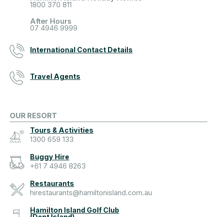
1800 370 811
After Hours
07 4946 9999
International Contact Details
Travel Agents
OUR RESORT
Tours & Activities
1300 659 133
Buggy Hire
+61 7 4946 8263
Restaurants
hirestaurants@hamiltonisland.com.au
Hamilton Island Golf Club
(Dent Island)