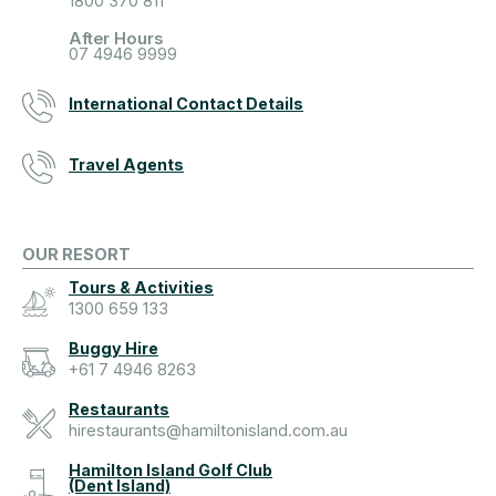
1800 370 811
After Hours
07 4946 9999
International Contact Details
Travel Agents
OUR RESORT
Tours & Activities
1300 659 133
Buggy Hire
+61 7 4946 8263
Restaurants
hirestaurants@hamiltonisland.com.au
Hamilton Island Golf Club
(Dent Island)