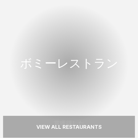
賞獲得した
ボミーレストラン
ボミーレストラン
季節のメニューをそろえた水辺のボミーレス
トランはハミルトン島でのお食事で記憶に残
る場所のひとつです。
READ MORE
賞獲得した
VIEW ALL RESTAURANTS