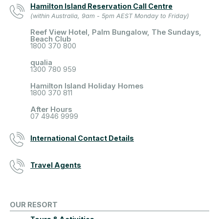
Hamilton Island Reservation Call Centre
(within Australia, 9am - 5pm AEST Monday to Friday)
Reef View Hotel, Palm Bungalow, The Sundays,
Beach Club
1800 370 800
qualia
1300 780 959
Hamilton Island Holiday Homes
1800 370 811
After Hours
07 4946 9999
International Contact Details
Travel Agents
OUR RESORT